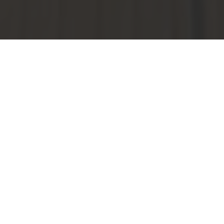
Beratung gewünscht?
Kontaktieren Sie uns - EVG
Holz in Ebersbach -
Neugersdorf:
✆ 03586-3306-0 |