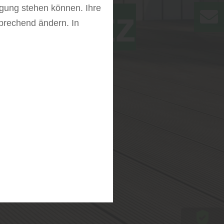
fügung stehen können. Ihre
Görlitz
sprechend ändern. In
hen