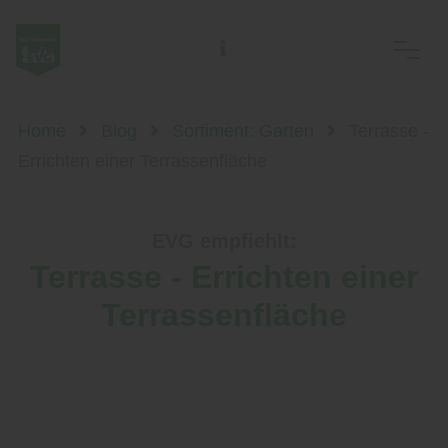
EVG Ostsächs. Meisterbetriebe des Holzhandwerks eG
Home
Blog
Sortiment: Garten
Terrasse -
Errichten einer Terrassenfläche
EVG empfiehlt:
Terrasse - Errichten einer
Terrassenfläche