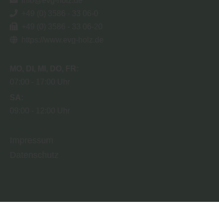
info@evg-holz.de
+49 (0) 3586 - 33 06-0
+49 (0) 3586 - 33 06-20
https://www.evg-holz.de
MO
DI
MI
DO
FR
07:00
17:00 Uhr
SA
09:00
12:00 Uhr
Impressum
Datenschutz
Copyright by MDH Marketingverbund für Deutsche