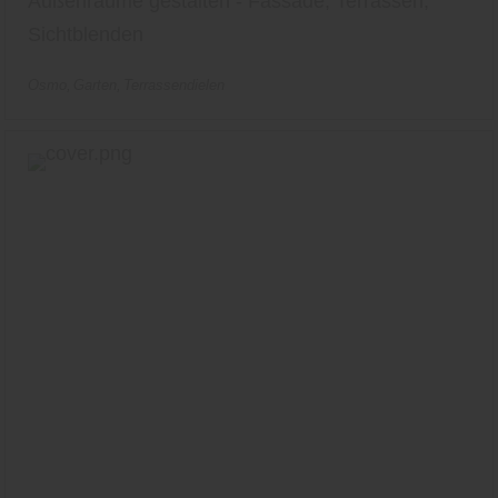
Außenräume gestalten - Fassade, Terrassen,
Sichtblenden
Osmo
Garten
Terrassendielen