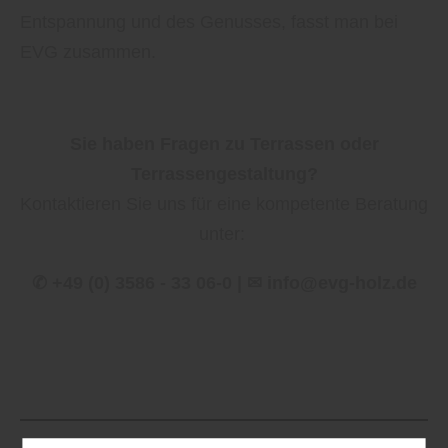
Entspannung und des Genusses, fasst man bei
EVG zusammen.
Sie haben Fragen zu Terrassen oder
Terrassengestaltung?
Kontaktieren Sie uns für eine kompetente Beratung
unter:
✆ +49 (0) 3586 - 33 06-0 | ✉ info@evg-holz.de