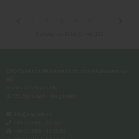
1
2
3
4
5
...
Kampagnen 19 bis 27 von 162
EVG Ostsächs. Meisterbetriebe des Holzhandwerks
eG
Rumburger Straße 79b
02730
Ebersbach - Neugersdorf
info@evg-holz.de
+49 (0) 3586 - 33 06-0
+49 (0) 3586 - 33 06-20