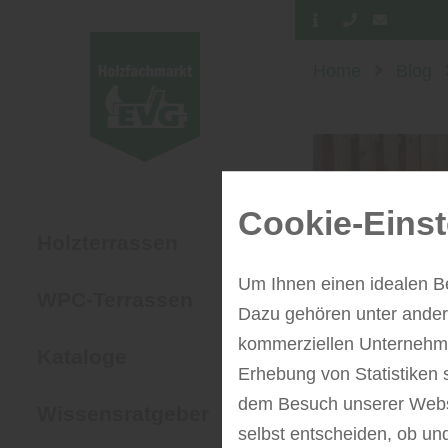
Home
Blog
Cookie-Einst
Holzterrassen
Um Ihnen einen idealen B
WPC-Terrassen
Dazu gehören unter andere
kommerziellen Unternehme
Kataloge
Erhebung von Statistiken 
dem Besuch unserer Webse
Wissensratgeber
selbst entscheiden, ob un