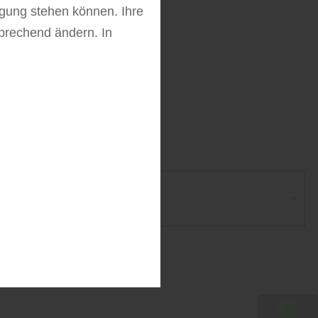
fügung stehen können. Ihre
tz
sprechend ändern. In
ten