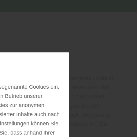
 schützen mit
lementen aus Holz
ckzugsort, Lebensraum und Treffpunkt zugleich.
sogenannte Cookies ein.
t es, Bereiche zu schaffen, in denen man sich
n Betrieb unserer
 kann. Sichtschutzelemente erfüllen dabei
kies zur anonymen
n: Sie schützen vor neugierigen Blicken,
sierter Inhalte auch nach
nd strukturieren das Grundstück. Gleichzeitig
instellungen können Sie
scheinungsbild des Gartens maßgeblich. Die
Sie, dass anhand Ihrer
n Materials und…