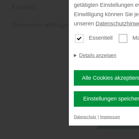
getätigten Einstellungen e
Kontakt
Einwilligung können Sie j
unseren
Datenschutzhinw
Terrassen anfragen
Essentiell
Ma
Kateg
Details anzeigen
Alle Cookies akzeptier
Einstellungen speiche
Datenschutz
|
Impressum
Filter anwen