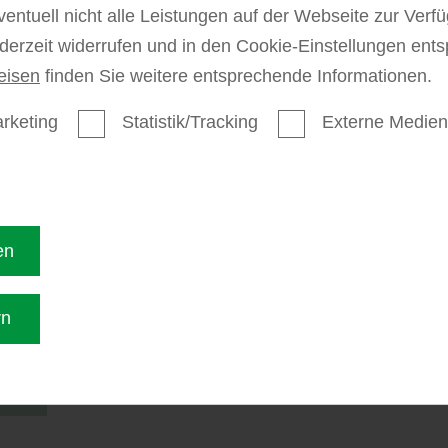
ventuell nicht alle Leistungen auf der Webseite zur Ver
mehr zu Sichtschu
ederzeit widerrufen und in den Cookie-Einstellungen ent
eisen
finden Sie weitere entsprechende Informationen.
rketing
Statistik/Tracking
Externe Medien
orie:
Garten
en
Gar
rn
den