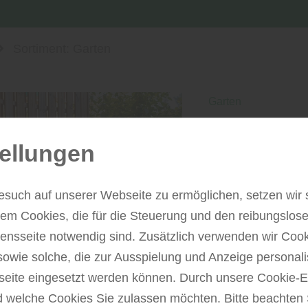
Sortiment: Garten
Garten
Privatsphäre
ellungen
Sichtschutze
Ein Garten ist Rü
esuch auf unserer Webseite zu ermöglichen, setzen wir 
Umso wichtiger is
m Cookies, die für die Steuerung und den reibungslose
ungestört bewegen
nsseite notwendig sind. Zusätzlich verwenden wir Coo
mehrere Funktione
sowie solche, die zur Ausspielung und Anzeige personali
reduzieren Wind u
ite eingesetzt werden können. Durch unsere Cookie-E
prägen sie das Er
d welche Cookies Sie zulassen möchten. Bitte beachten 
Wahl des richtige