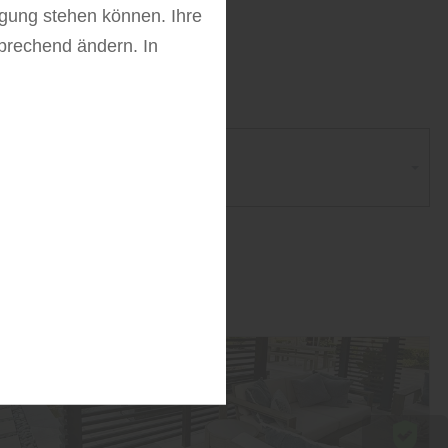
fügung stehen können. Ihre
tz
sprechend ändern. In
gorie wählen...