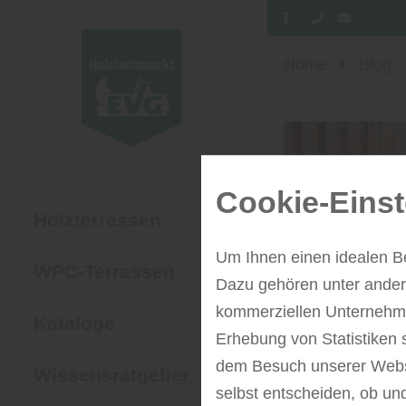
Home
Blog
Cookie-Einst
Holzterrassen
Um Ihnen einen idealen B
WPC-Terrassen
Dazu gehören unter andere
kommerziellen Unternehme
Kataloge
Erhebung von Statistiken 
dem Besuch unserer Webse
Wissensratgeber
selbst entscheiden, ob un