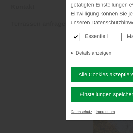
getätigten Einstellungen e
Kontakt
Einwilligung können Sie j
unseren
Datenschutzhinw
Terrassen anfragen
Essentiell
Ma
Details anzeigen
Alle Cookies akzeptier
Filter anwen
Einstellungen speiche
Datenschutz
|
Impressum