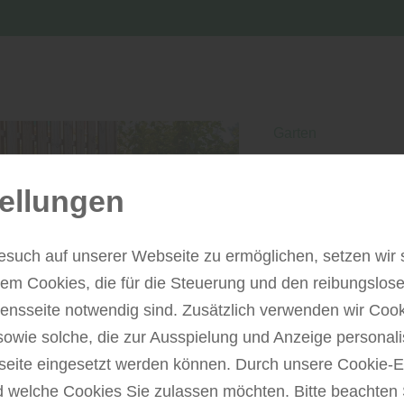
Garten
Privatsphäre
ellungen
Sichtschutze
Ein Garten ist Rü
esuch auf unserer Webseite zu ermöglichen, setzen wir 
Umso wichtiger is
m Cookies, die für die Steuerung und den reibungslose
ungestört bewegen
nsseite notwendig sind. Zusätzlich verwenden wir Coo
mehrere Funktione
sowie solche, die zur Ausspielung und Anzeige personali
reduzieren Wind u
ite eingesetzt werden können. Durch unsere Cookie-E
prägen sie das Er
d welche Cookies Sie zulassen möchten. Bitte beachten 
Wahl des richtige