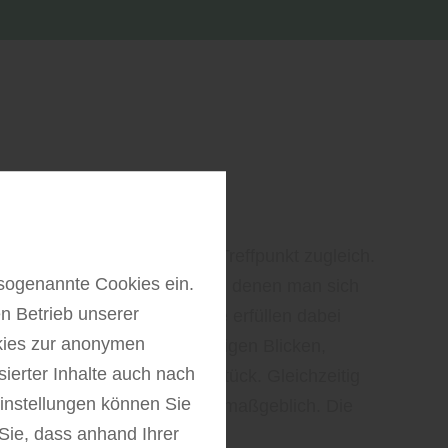
 schützen mit
lementen aus Holz
ckzugsort, Lebensraum und Treffpunkt zugleich.
sogenannte Cookies ein.
t es, Bereiche zu schaffen, in denen man sich
n Betrieb unserer
 kann. Sichtschutzelemente erfüllen dabei
kies zur anonymen
n: Sie schützen vor neugierigen Blicken,
sierter Inhalte auch nach
nd strukturieren das Grundstück. Gleichzeitig
instellungen können Sie
scheinungsbild des Gartens maßgeblich. Die
Sie, dass anhand Ihrer
n Materials und…